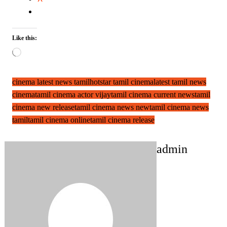
Like this:
Loading…
cinema latest news tamil
hotstar tamil cinema
latest tamil news
cinema
tamil cinema actor vijay
tamil cinema current news
tamil
cinema new release
tamil cinema news new
tamil cinema news
tamil
tamil cinema online
tamil cinema release
admin