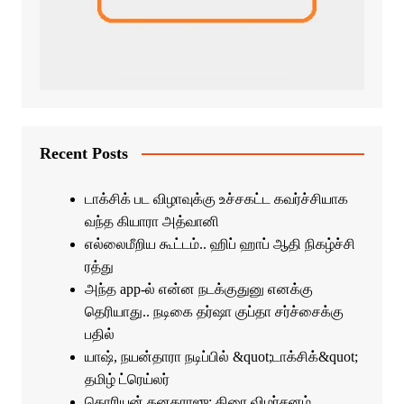
Recent Posts
டாக்சிக் பட விழாவுக்கு உச்சகட்ட கவர்ச்சியாக
வந்த கியாரா அத்வானி
எல்லைமீறிய கூட்டம்.. ஹிப் ஹாப் ஆதி நிகழ்ச்சி
ரத்து
அந்த app-ல் என்ன நடக்குதுனு எனக்கு
தெரியாது.. நடிகை தர்ஷா குப்தா சர்ச்சைக்கு
பதில்
யாஷ், நயன்தாரா நடிப்பில் &quot;டாக்சிக்&quot;
தமிழ் ட்ரெய்லர்
கொரியன் கனகராஜு: திரை விமர்சனம்