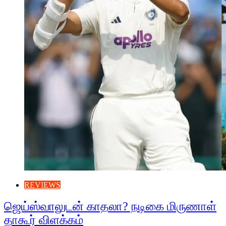
REVIEWS
ஜெய்ஸ்வாலுடன் காதலா? நடிகை மிருணாள்
தாகூர் விளக்கம்