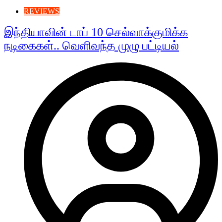
REVIEWS
இந்தியாவின் டாப் 10 செல்வாக்குமிக்க
நடிகைகள்.. வெளிவந்த முழு பட்டியல்