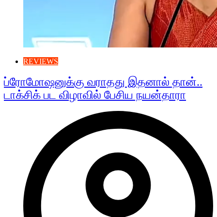
REVIEWS
ப்ரோமோஷனுக்கு வராதது இதனால் தான்..
டாக்சிக் பட விழாவில் பேசிய நயன்தாரா