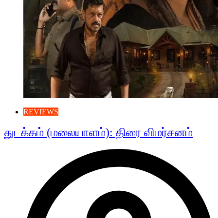
REVIEWS
துடக்கம் (மலையாளம்): திரை விமர்சனம்