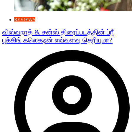
REVIEWS
விஸ்வநாத் & சன்ஸ் திரைப்படத்தின் ப்ரீ
புக்கிங் கலெக்ஷன் எவ்வளவு தெரியுமா?