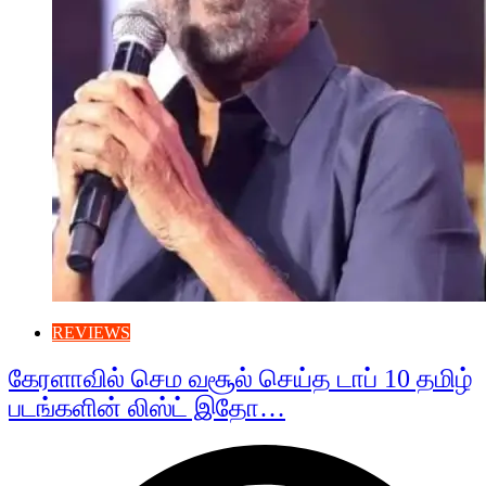
REVIEWS
கேரளாவில் செம வசூல் செய்த டாப் 10 தமிழ்
படங்களின் லிஸ்ட் இதோ…