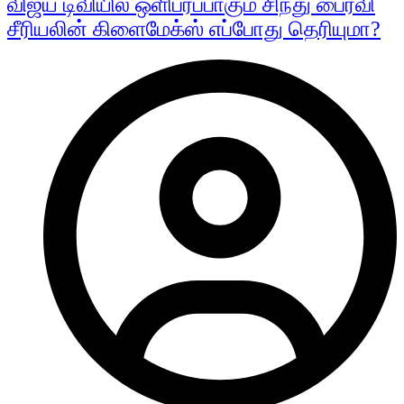
விஜய் டிவியில் ஒளிபரப்பாகும் சிந்து பைரவி
சீரியலின் கிளைமேக்ஸ் எப்போது தெரியுமா?