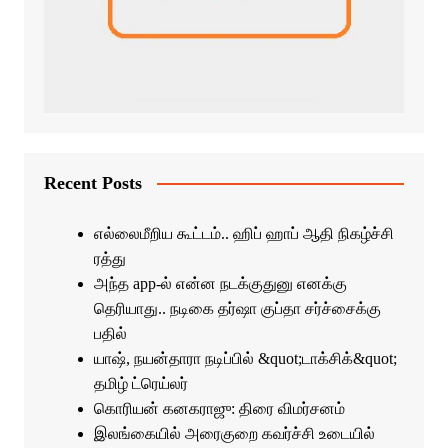
Recent Posts
எல்லைமீறிய கூட்டம்.. ஹிப் ஹாப் ஆதி நிகழ்ச்சி
ரத்து
அந்த app-ல் என்ன நடக்குதுனு எனக்கு
தெரியாது.. நடிகை தர்ஷா குப்தா சர்ச்சைக்கு
பதில்
யாஷ், நயன்தாரா நடிப்பில் &quot;டாக்சிக்&quot;
தமிழ் ட்ரெய்லர்
கொரியன் கனகராஜு: திரை விமர்சனம்
இலங்கையில் அரைகுறை கவர்ச்சி உடையில்