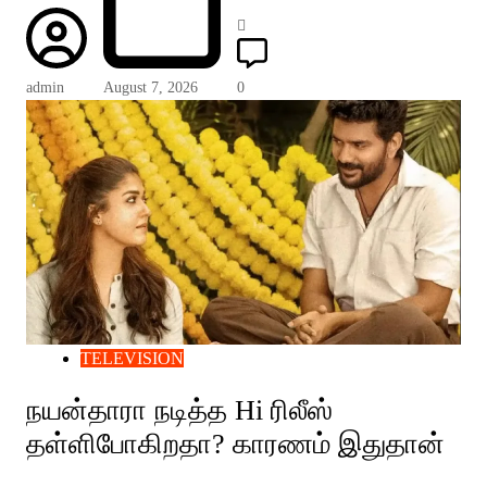
admin
August 7, 2026
0
TELEVISION
நயன்தாரா நடித்த Hi ரிலீஸ்
தள்ளிபோகிறதா? காரணம் இதுதான்