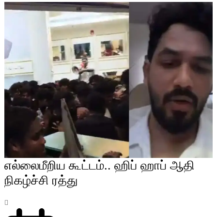
எல்லைமீறிய கூட்டம்.. ஹிப் ஹாப் ஆதி
நிகழ்ச்சி ரத்து