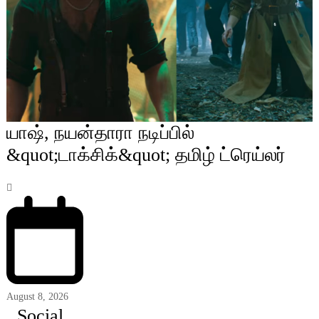
யாஷ், நயன்தாரா நடிப்பில்
&quot;டாக்சிக்&quot; தமிழ் ட்ரெய்லர்
August 8, 2026
Social