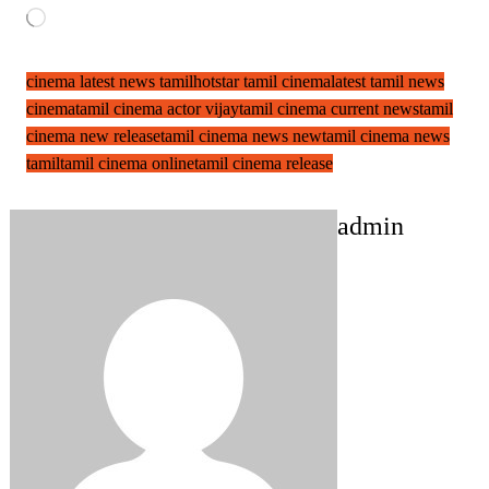
Loading…
cinema latest news tamil
hotstar tamil cinema
latest tamil news
cinema
tamil cinema actor vijay
tamil cinema current news
tamil
cinema new release
tamil cinema news new
tamil cinema news
tamil
tamil cinema online
tamil cinema release
admin