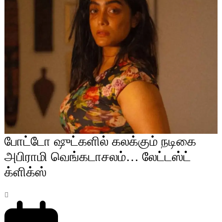
போட்டோ ஷுட்களில் கலக்கும் நடிகை
அபிராமி வெங்கடாசலம்… லேட்டஸ்ட்
க்ளிக்ஸ்