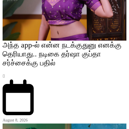
அந்த app-ல் என்ன நடக்குதுனு எனக்கு
தெரியாது.. நடிகை தர்ஷா குப்தா
சர்ச்சைக்கு பதில்
August 8, 2026