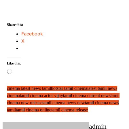
Share this:
Facebook
X
Like this:
Loading…
cinema latest news tamil
hotstar tamil cinema
latest tamil news
cinema
tamil cinema actor vijay
tamil cinema current news
tamil
cinema new release
tamil cinema news new
tamil cinema news
tamil
tamil cinema online
tamil cinema release
admin