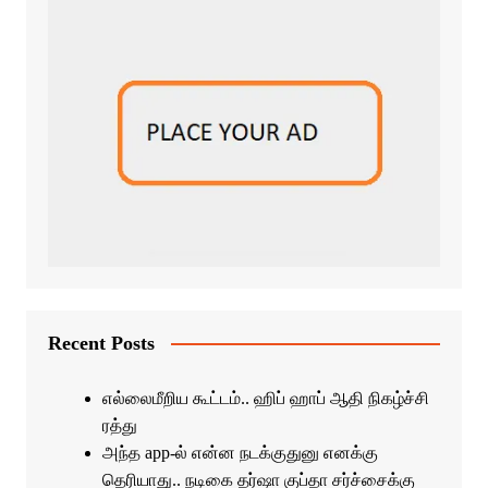
Recent Posts
எல்லைமீறிய கூட்டம்.. ஹிப் ஹாப் ஆதி நிகழ்ச்சி
ரத்து
அந்த app-ல் என்ன நடக்குதுனு எனக்கு
தெரியாது.. நடிகை தர்ஷா குப்தா சர்ச்சைக்கு