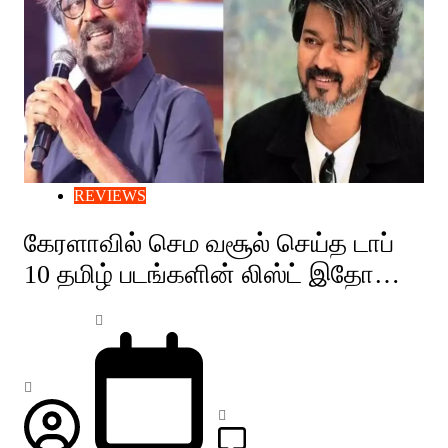
REVIEWS
கேரளாவில் செம வசூல் செய்த டாப்
10 தமிழ் படங்களின் லிஸ்ட் இதோ…