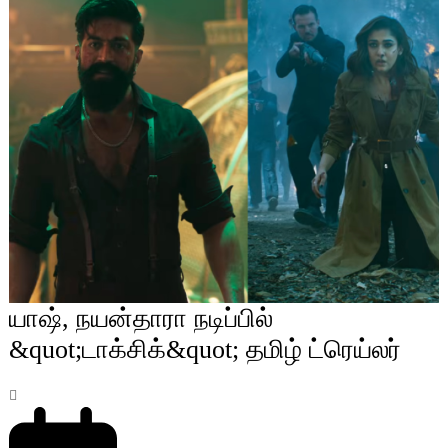
யாஷ், நயன்தாரா நடிப்பில்
&quot;டாக்சிக்&quot; தமிழ் ட்ரெய்லர்