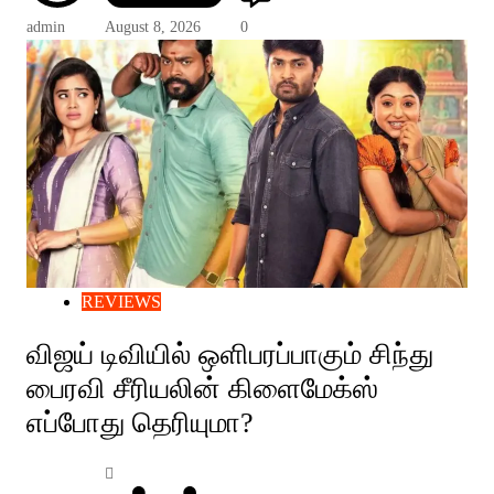
admin
August 8, 2026
0
REVIEWS
விஜய் டிவியில் ஒளிபரப்பாகும் சிந்து
பைரவி சீரியலின் கிளைமேக்ஸ்
எப்போது தெரியுமா?