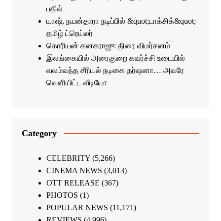
பதில்
யாஷ், நயன்தாரா நடிப்பில் &quot;டாக்சிக்&quot;
தமிழ் ட்ரெய்லர்
கொரியன் கனகராஜு: திரை விமர்சனம்
இலங்கையில் அரைகுறை கவர்ச்சி உடையில்
வலம்வந்த சீரியல் நடிகை தர்ஷனா… அவரே
வெளியிட்ட வீடியோ
Category
CELEBRITY
(5,266)
CINEMA NEWS
(3,013)
OTT RELEASE
(367)
PHOTOS
(1)
POPULAR NEWS
(11,171)
REVIEWS
(4,996)