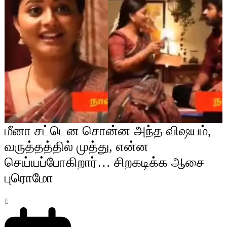
மீனா சட்டென சொன்ன அந்த விஷயம்,
வருத்தத்தில் முத்து, என்ன
செய்யப்போகிறார்… சிறகடிக்க ஆசை
புரொமோ