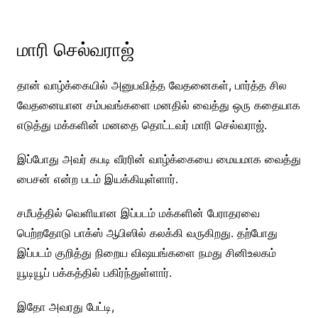
மாரி செல்வராஜ்
தான் வாழ்க்கையில் அனுபவித்த வேதனைகள், பார்த்த சில
வேதனையான சம்பவங்களை மனதில் வைத்து ஒரு கதையாக
எடுத்து மக்களின் மனதை தொட்டவர் மாரி செல்வராஜ்.
இப்போது அவர் கபடி வீரரின் வாழ்க்கையை மையமாக வைத்து
பைசன் என்ற படம் இயக்கியுள்ளார்.
சமீபத்தில் வெளியான இப்படம் மக்களின் பேராதரவை
பெற்றதோடு பாக்ஸ் ஆபிஸில் கலக்கி வருகிறது. தற்போது
இப்படம் குறித்து நிறைய விஷயங்களை நமது சினிஉலகம்
யூடியூப் பக்கத்தில் பகிர்ந்துள்ளார்.
இதோ அவரது பேட்டி,