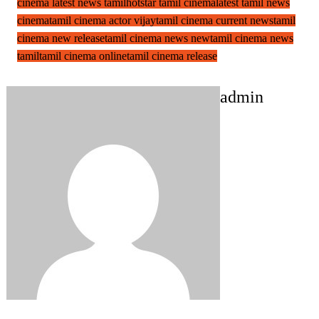
cinema latest news tamil
hotstar tamil cinema
latest tamil news
cinema
tamil cinema actor vijay
tamil cinema current news
tamil
cinema new release
tamil cinema news new
tamil cinema news
tamil
tamil cinema online
tamil cinema release
admin
Post