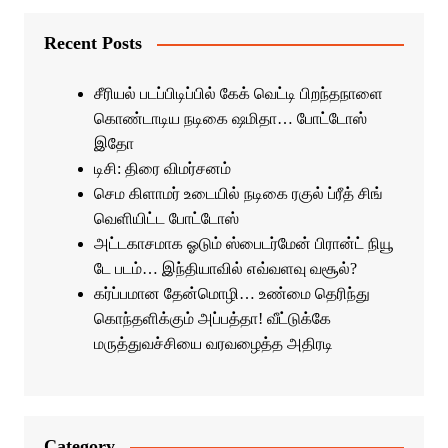
Recent Posts
சீரியல் படப்பிடிப்பில் கேக் வெட்டி பிறந்தநாளை
கொண்டாடிய நடிகை ஷமிதா… போட்டோஸ்
இதோ
டிசி: திரை விமர்சனம்
செம கிளாமர் உடையில் நடிகை ரகுல் ப்ரீத் சிங்
வெளியிட்ட போட்டோஸ்
அட்டகாசமாக ஓடும் ஸ்பைடர்மேன் பிரான்ட் நியூ
டே படம்… இந்தியாவில் எவ்வளவு வசூல்?
கர்ப்பமான தேன்மொழி… உண்மை தெரிந்து
கொந்தளிக்கும் அப்பத்தா! வீட்டுக்கே
மருத்துவச்சியை வரவழைத்த அதிரடி
Category