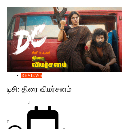
REVIEWS
டிசி: திரை விமர்சனம்