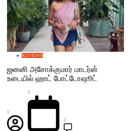
REVIEWS
ஜனனி அசோக்குமார் மாடர்ன்
உடையில் ஹாட் போட்டோஷூட்