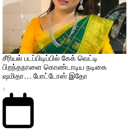
சீரியல் படப்பிடிப்பில் கேக் வெட்டி
பிறந்தநாளை கொண்டாடிய நடிகை
ஷமிதா… போட்டோஸ் இதோ