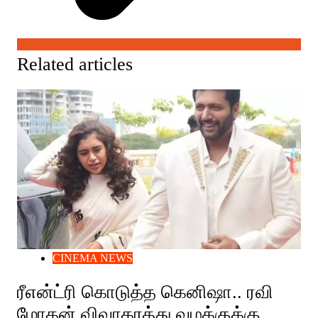
Related articles
CINEMA NEWS
ரீஎன்ட்ரி கொடுத்த கெனிஷா.. ரவி
மோகன் விவாகரத்து வழக்குக்கு