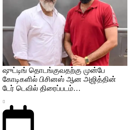
ஷுட்டிங் தொடங்குவதற்கு முன்பே
கோடிகளில் பிசினஸ் ஆன அஜித்தின்
டேர் டெவில் திரைப்படம்…