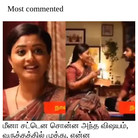
Most commented
மீனா சட்டென சொன்ன அந்த விஷயம்,
வருத்தத்தில் முத்து, என்ன