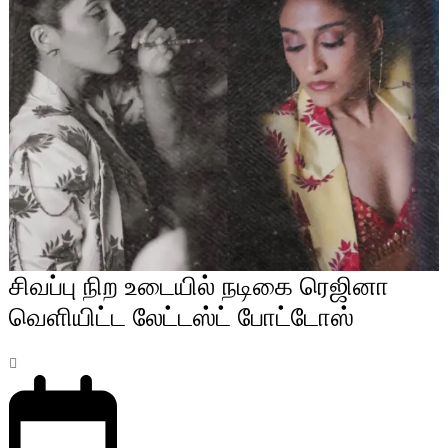
சிவப்பு நிற உடையில் நடிகை ரெஜினா
வெளியிட்ட லேட்டஸ்ட் போட்டோஸ்