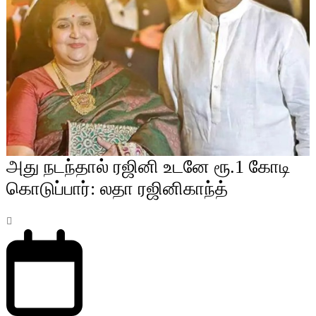
அது நடந்தால் ரஜினி உடனே ரூ.1 கோடி
கொடுப்பார்: லதா ரஜினிகாந்த்