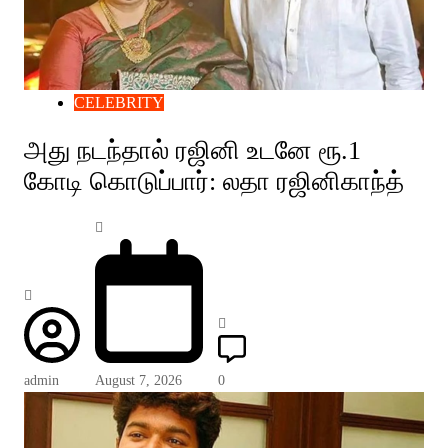
CELEBRITY
அது நடந்தால் ரஜினி உடனே ரூ.1
கோடி கொடுப்பார்: லதா ரஜினிகாந்த்
admin
August 7, 2026
0