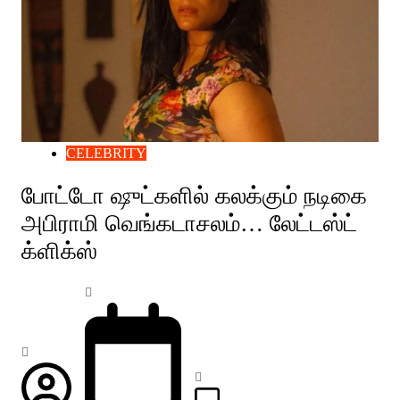
CELEBRITY
போட்டோ ஷுட்களில் கலக்கும் நடிகை
அபிராமி வெங்கடாசலம்… லேட்டஸ்ட்
க்ளிக்ஸ்