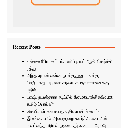
Recent Posts
எல்லைமீறிய கூட்டம்.. ஹிப் ஹாப் ஆதி நிகழ்ச்சி
ரத்து
அந்த app-ல் என்ன நடக்குதுனு எனக்கு
தெரியாது.. நடிகை தர்ஷா குப்தா சர்ச்சைக்கு
பதில்
யாஷ், நயன்தாரா நடிப்பில் &quot;டாக்சிக்&quot;
தமிழ் ட்ரெய்லர்
கொரியன் கனகராஜு: திரை விமர்சனம்
இலங்கையில் அரைகுறை கவர்ச்சி உடையில்
வலம்வந்த சீரியல் நடிகை தர்ஷனா… அவரே