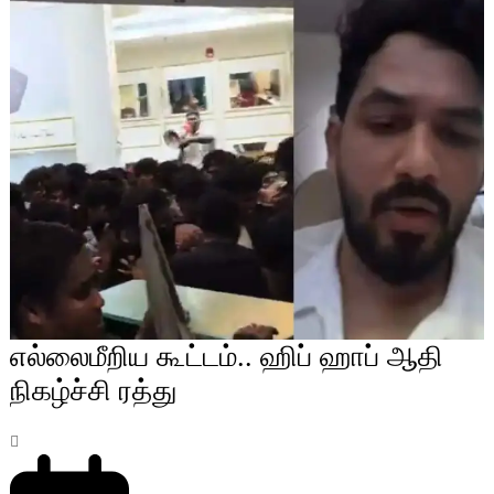
எல்லைமீறிய கூட்டம்.. ஹிப் ஹாப் ஆதி
நிகழ்ச்சி ரத்து