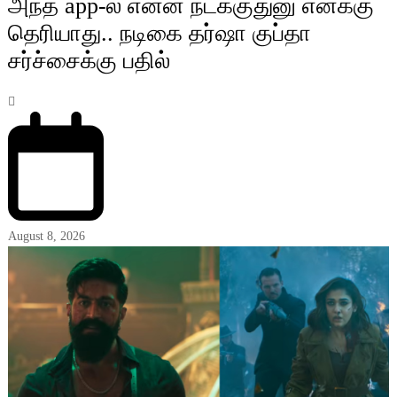
அந்த app-ல் என்ன நடக்குதுனு எனக்கு
தெரியாது.. நடிகை தர்ஷா குப்தா
சர்ச்சைக்கு பதில்
August 8, 2026