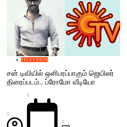
TELEVISION
சன் டிவியில் ஒளிபரப்பாகும் ஜெயிலர்
திரைப்படம்.. ப்ரோமோ வீடியோ