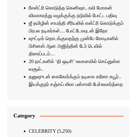
ரீஎன்ட்ரி கொடுத்த கெனிஷா.. ரவி மோகன்
விவாகரத்து வழக்குக்கு நடுவில் போட்ட பதிவு
ஜீ தமிழின் சாமந்தி சீரியலில் என்ட்ரி கொடுக்கும்
பிரபல நடிகர்கள்… போட்டோவுடன் இதோ
ஷுட்டிங் தொடங்குவதற்கு முன்பே கோடிகளில்
பிசினஸ் ஆன அஜித்தின் டேர் டெவில்
திரைப்படம்…
20 நாட்களில் ‘தி ஒடிசி’ உலகளவில் செய்துள்ள
வசூல்..
தனுஷுடன் கைகோர்க்கும் நடிகை கரீனா கபூர்..
இயக்குநர் சஞ்சய் லீலா பன்சாலி பேச்சுவார்த்தை
Category
CELEBRITY
(5,250)