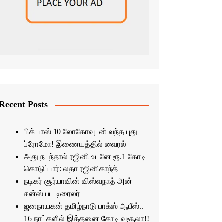
Recent Posts
பிக் பாஸ் 10 லோகோவுடன் வந்த புது
ப்ரோமோ! இணையத்தில் வைரல்
அது நடந்தால் ரஜினி உடனே ரூ.1 கோடி
கொடுப்பார்: லதா ரஜினிகாந்த்
நடிகர் சூர்யாவின் விஸ்வநாத் அன்
சன்ஸ் பட டிரைலர்
ஜனநாயகன் தமிழ்நாடு பாக்ஸ் ஆபீஸ்..
16 நாட்களில் இத்தனை கோடி வசூலா!!