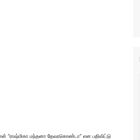
ா தான் “ராஷ்மிகா மந்தனா தேவரகொண்டா” என பதிவிட்டு