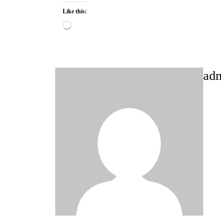
Like this:
Loading…
ad