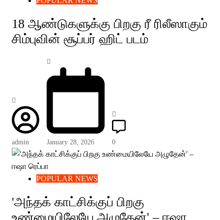
POPULAR NEWS
18 ஆண்டுகளுக்கு பிறகு ரீ ரிலீஸாகும்
சிம்புவின் சூப்பர் ஹிட் படம்
admin
January 28, 2026
0
POPULAR NEWS
'அந்தக் காட்சிக்குப் பிறகு
உண்மையிலேயே அழுதேன்' – ஈஷா