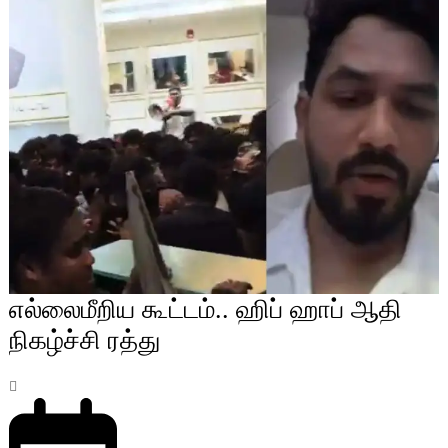
எல்லைமீறிய கூட்டம்.. ஹிப் ஹாப் ஆதி
நிகழ்ச்சி ரத்து