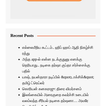
Recent Posts
எல்லைமீறிய கூட்டம்.. ஹிப் ஹாப் ஆதி நிகழ்ச்சி
ரத்து
அந்த app-ல் என்ன நடக்குதுனு எனக்கு
தெரியாது.. நடிகை தர்ஷா குப்தா சர்ச்சைக்கு
பதில்
யாஷ், நயன்தாரா நடிப்பில் &quot;டாக்சிக்&quot;
தமிழ் ட்ரெய்லர்
கொரியன் கனகராஜு: திரை விமர்சனம்
இலங்கையில் அரைகுறை கவர்ச்சி உடையில்
வலம்வந்த சீரியல் நடிகை தர்ஷனா… அவரே