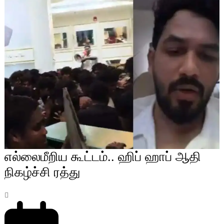
எல்லைமீறிய கூட்டம்.. ஹிப் ஹாப் ஆதி
நிகழ்ச்சி ரத்து