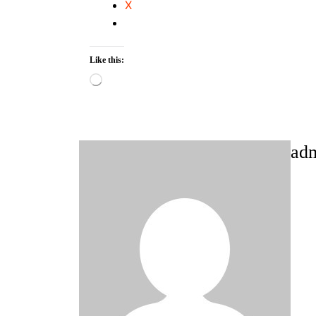
X
Like this:
Loading…
ad