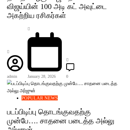
விஜய்யின் 100 அடி கட் அவுட்டை
அகற்றிய ரசிகர்கள்
admin
January 28, 2026
0
POPULAR NEWS
படப்பிடிப்பு தொடங்குவதற்கு
முன்பே…. சாதனை படைத்த அல்லு
அர்ஜுன்