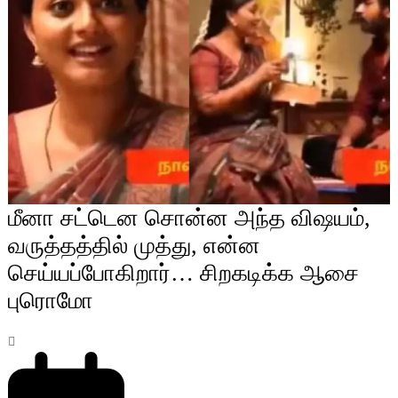
மீனா சட்டென சொன்ன அந்த விஷயம்,
வருத்தத்தில் முத்து, என்ன
செய்யப்போகிறார்… சிறகடிக்க ஆசை
புரொமோ