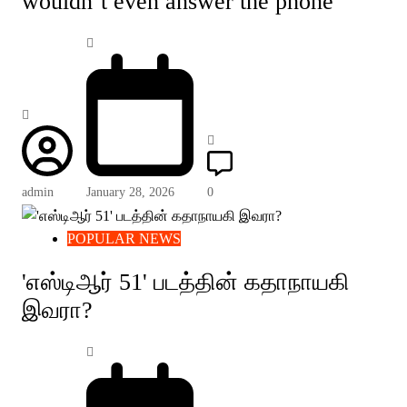
wouldn’t even answer the phone”
admin
January 28, 2026
0
POPULAR NEWS
'எஸ்டிஆர் 51' படத்தின் கதாநாயகி
இவரா?