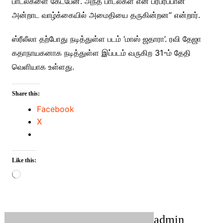
பாடல்களை கேட்பேன். அந்த பாடல்கள் என் பரபரப்பான
அன்றாட வாழ்க்கையில் அமைதியை தருகின்றன’’ என்றார்.
ஸ்ரீலீலா தற்போது நடித்துள்ள படம் ‘மாஸ் ஜதாரா’. ரவி தேஜா
கதாநாயகனாக நடித்துள்ள இப்படம் வருகிற 31-ம் தேதி
வெளியாக உள்ளது.
Share this:
Facebook
X
Like this:
Loading…
admin