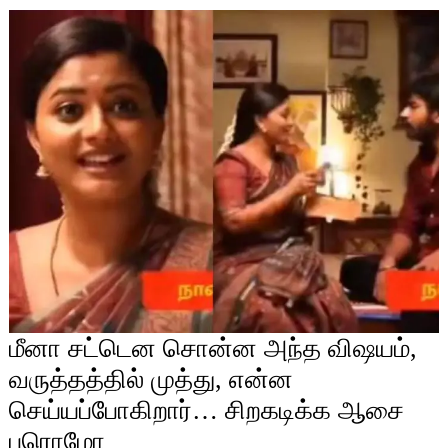
மீனா சட்டென சொன்ன அந்த விஷயம்,
வருத்தத்தில் முத்து, என்ன
செய்யப்போகிறார்… சிறகடிக்க ஆசை
புரொமோ