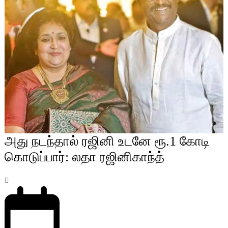
அது நடந்தால் ரஜினி உடனே ரூ.1 கோடி
கொடுப்பார்: லதா ரஜினிகாந்த்