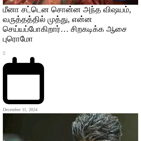
மீனா சட்டென சொன்ன அந்த விஷயம்,
வருத்தத்தில் முத்து, என்ன
செய்யப்போகிறார்… சிறகடிக்க ஆசை
புரொமோ
December 11, 2024