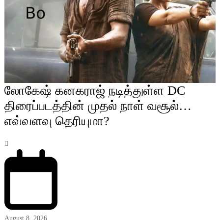
லோகேஷ் கனகராஜ் நடித்துள்ள DC
திரைப்படத்தின் முதல் நாள் வசூல்…
எவ்வளவு தெரியுமா?
August 8, 2026