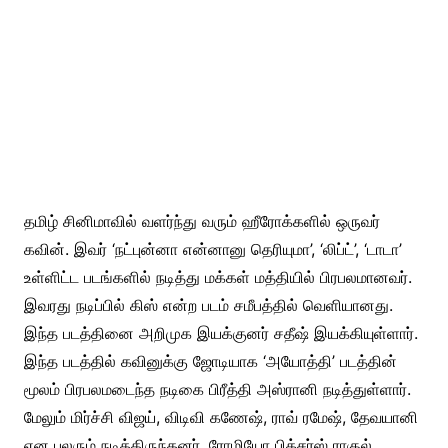
தமிழ் சினிமாவில் வளர்ந்து வரும் ஹீரோக்களில் ஒருவர்
கவின். இவர் ‘நட்புன்னா என்னானு தெரியுமா’, ‘லிப்ட்’, ‘டாடா’
உள்ளிட்ட படங்களில் நடித்து மக்கள் மத்தியில் பிரபலமானவர்.
இவரது நடிப்பில் கிஸ் என்ற படம் சமீபத்தில் வெளியானது.
இந்த படத்தினை அறிமுக இயக்குனர் சதீஷ் இயக்கியுள்ளார்.
இந்த படத்தில் கவினுக்கு ஜோடியாக ‘அயோத்தி’ படத்தின்
மூலம் பிரபலமடைந்த நடிகை பிரீத்தி அஸ்ரானி நடித்துள்ளார்.
மேலும் மிர்ச்சி விஜய், விடிவி கணேஷ், ராவ் ரமேஷ், தேவயானி
என பலரும் நடித்திருந்தனர். ரோமியோ பிக்சர்ஸ் ராகுல்