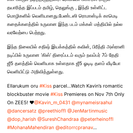
தயாரித்த இப்படம் தமிழ், தெலுங்கு , இந்தி உள்ளிட்ட
மொழிகளில் வெளியானது.பேண்டஸி ரொமான்டிக் காமெடி
கதைக்களத்தில் உருவான இந்த படம் மக்கள் மத்தியில் நல்ல
வரவேற்பை பெற்றது.
இந்த நிலையில் சதிஷ் இயக்கத்தில் கவின், பிரீத்தி அஸ்ரானி
நடிப்பில் உருவான ‘கிஸ்’ திரைப்படம் வரும் நவம்பர் 7ம் தேதி
ஜீ5 தளத்தில் வெளியாக உள்ளதாக ஜீ5 ஓடிடி தளம் வீடியோ
வெளியிட்டு அறிவித்துள்ளது.
Ellarukum oru
#Kiss
parcel…Watch Kavin’s romantic
blockbuster movie
#Kiss
Premieres on Nov 7th Only
On ZEE5! ❤️
@Kavin_m_0431
@mynameisraahul
@dancersatz
@preethioffl
@JenMartinmusic
@dop_harish
@SureshChandraa
@peterheinoffl
#MohanaMahendiran
@editorrcpranav
…