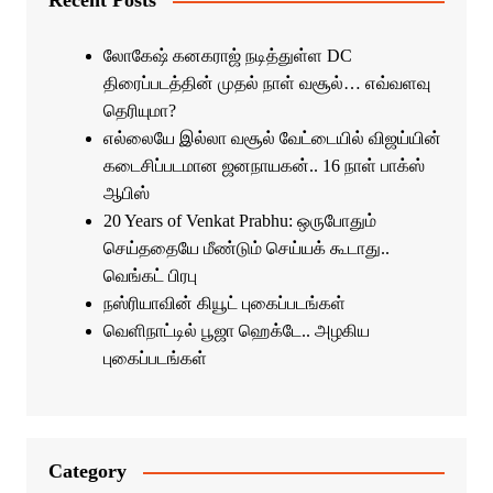
Recent Posts
லோகேஷ் கனகராஜ் நடித்துள்ள DC
திரைப்படத்தின் முதல் நாள் வசூல்… எவ்வளவு
தெரியுமா?
எல்லையே இல்லா வசூல் வேட்டையில் விஜய்யின்
கடைசிப்படமான ஜனநாயகன்.. 16 நாள் பாக்ஸ்
ஆபிஸ்
20 Years of Venkat Prabhu: ஒருபோதும்
செய்ததையே மீண்டும் செய்யக் கூடாது..
வெங்கட் பிரபு
நஸ்ரியாவின் கியூட் புகைப்படங்கள்
வெளிநாட்டில் பூஜா ஹெக்டே.. அழகிய
புகைப்படங்கள்
Category