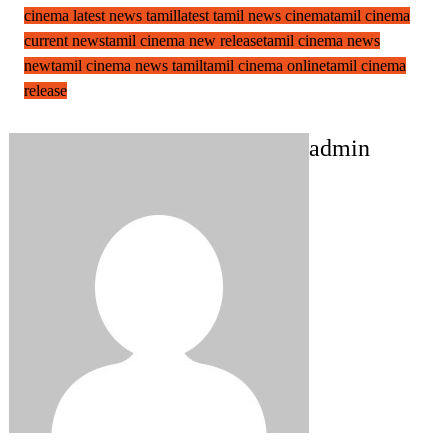
cinema latest news tamil
latest tamil news cinema
tamil cinema
current news
tamil cinema new release
tamil cinema news
new
tamil cinema news tamil
tamil cinema online
tamil cinema
release
admin
Post