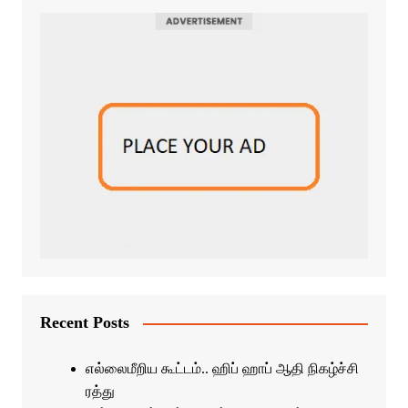
Recent Posts
எல்லைமீறிய கூட்டம்.. ஹிப் ஹாப் ஆதி நிகழ்ச்சி
ரத்து