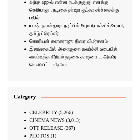
அந்த app-ல் என்ன நடக்குதுனு எனக்கு
தெரியாது.. நடிகை தர்ஷா குப்தா சர்ச்சைக்கு
பதில்
யாஷ், நயன்தாரா நடிப்பில் &quot;டாக்சிக்&quot;
தமிழ் ட்ரெய்லர்
கொரியன் கனகராஜு: திரை விமர்சனம்
இலங்கையில் அரைகுறை கவர்ச்சி உடையில்
வலம்வந்த சீரியல் நடிகை தர்ஷனா… அவரே
வெளியிட்ட வீடியோ
Category
CELEBRITY
(5,266)
CINEMA NEWS
(3,013)
OTT RELEASE
(367)
PHOTOS
(1)