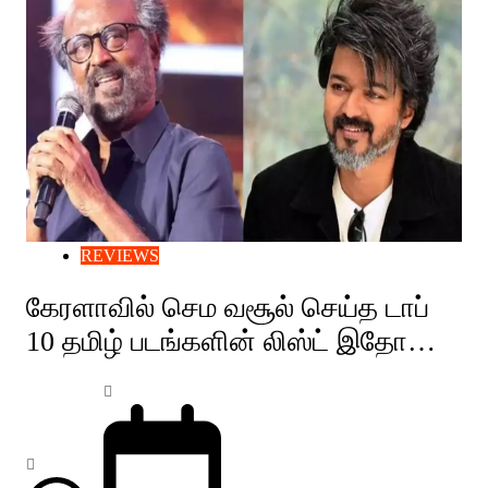
REVIEWS
கேரளாவில் செம வசூல் செய்த டாப்
10 தமிழ் படங்களின் லிஸ்ட் இதோ…