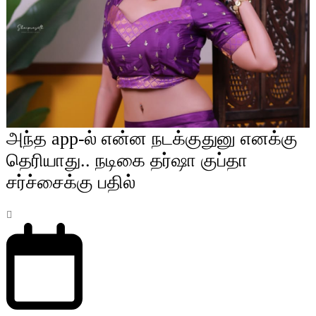
அந்த app-ல் என்ன நடக்குதுனு எனக்கு
தெரியாது.. நடிகை தர்ஷா குப்தா
சர்ச்சைக்கு பதில்