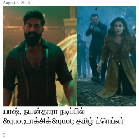
August 8, 2026
யாஷ், நயன்தாரா நடிப்பில்
&quot;டாக்சிக்&quot; தமிழ் ட்ரெய்லர்