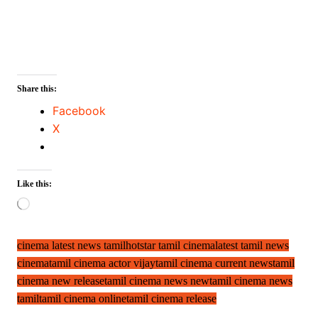
Share this:
Facebook
X
Like this:
Loading…
cinema latest news tamil
hotstar tamil cinema
latest tamil news
cinema
tamil cinema actor vijay
tamil cinema current news
tamil
cinema new release
tamil cinema news new
tamil cinema news
tamil
tamil cinema online
tamil cinema release