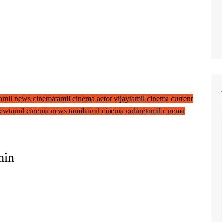
 tamil news cinema
tamil cinema actor vijay
tamil cinema current
new
tamil cinema news tamil
tamil cinema online
tamil cinema
min