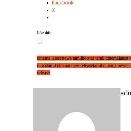
Facebook
X
Like this:
Loading…
cinema latest news tamil
hotstar tamil cinema
latest
news
tamil cinema new release
tamil cinema news 
release
ad