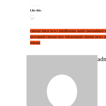
Like this:
Loading…
cinema latest news tamil
hotstar tamil cinema
latest
news
tamil cinema new release
tamil cinema news 
release
ad