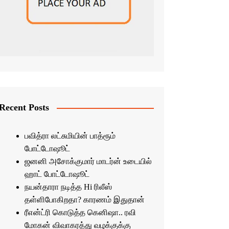
Recent Posts
பவித்ரா லட்சுமியின் பாத்ரூம்
போட்டோஷூட்
ஜனனி அசோக்குமார் மாடர்ன் உடையில்
ஹாட் போட்டோஷூட்
நயன்தாரா நடித்த Hi ரிலீஸ்
தள்ளிபோகிறதா? காரணம் இதுதான்
ரீஎன்ட்ரி கொடுத்த கெனிஷா.. ரவி
மோகன் விவாகரத்து வழக்குக்கு