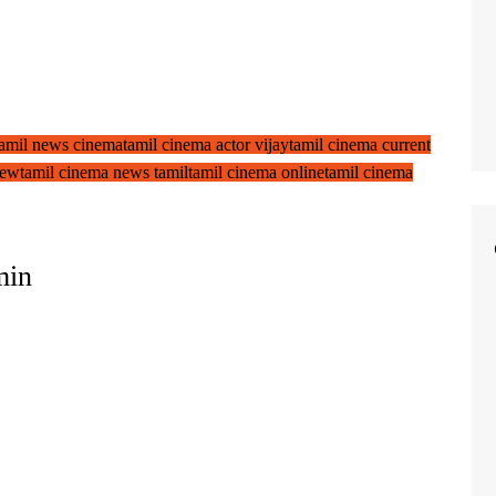
 tamil news cinema
tamil cinema actor vijay
tamil cinema current
new
tamil cinema news tamil
tamil cinema online
tamil cinema
min