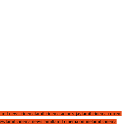
 tamil news cinema
tamil cinema actor vijay
tamil cinema current
new
tamil cinema news tamil
tamil cinema online
tamil cinema