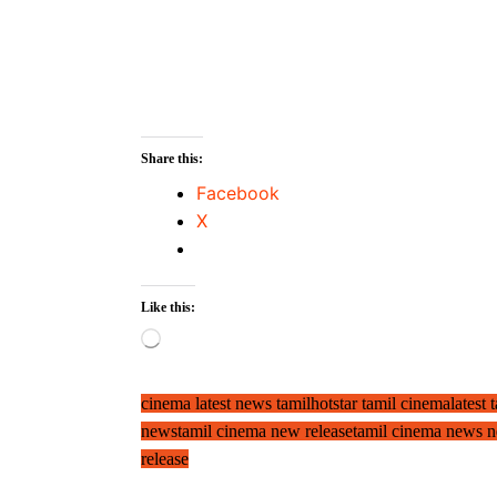
Share this:
Facebook
X
Like this:
Loading…
cinema latest news tamil
hotstar tamil cinema
latest
news
tamil cinema new release
tamil cinema news 
release