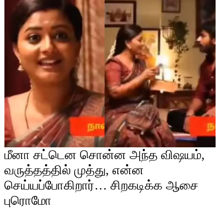
மீனா சட்டென சொன்ன அந்த விஷயம்,
வருத்தத்தில் முத்து, என்ன
செய்யப்போகிறார்… சிறகடிக்க ஆசை
புரொமோ