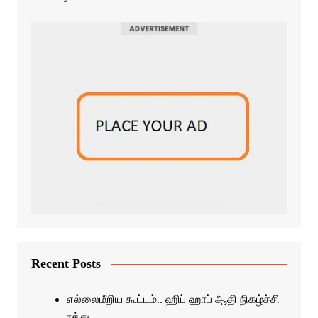
Recent Posts
எல்லைமீறிய கூட்டம்.. ஹிப் ஹாப் ஆதி நிகழ்ச்சி
ரத்து