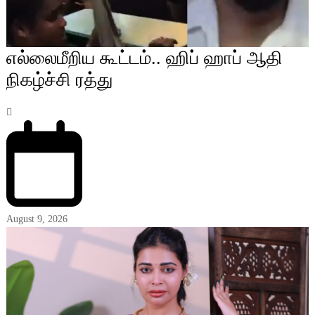
எல்லைமீறிய கூட்டம்.. ஹிப் ஹாப் ஆதி
நிகழ்ச்சி ரத்து
August 9, 2026