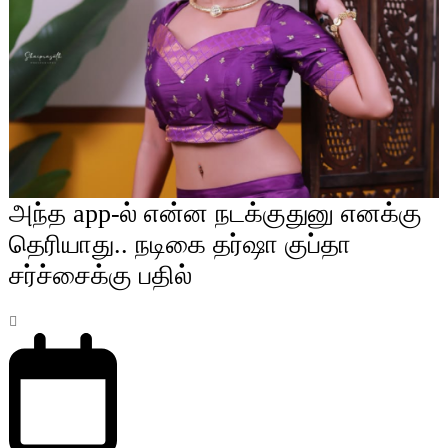
அந்த app-ல் என்ன நடக்குதுனு எனக்கு
தெரியாது.. நடிகை தர்ஷா குப்தா
சர்ச்சைக்கு பதில்