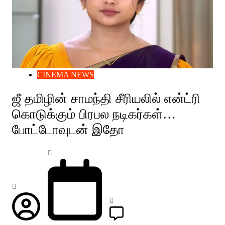
CINEMA NEWS
ஜீ தமிழின் சாமந்தி சீரியலில் என்ட்ரி
கொடுக்கும் பிரபல நடிகர்கள்…
போட்டோவுடன் இதோ