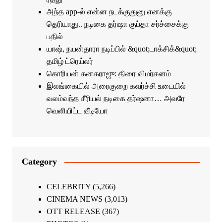
அந்த app-ல் என்ன நடக்குதுனு எனக்கு
தெரியாது.. நடிகை தர்ஷா குப்தா சர்ச்சைக்கு
பதில்
யாஷ், நயன்தாரா நடிப்பில் &quot;டாக்சிக்&quot;
தமிழ் ட்ரெய்லர்
கொரியன் கனகராஜு: திரை விமர்சனம்
இலங்கையில் அரைகுறை கவர்ச்சி உடையில்
வலம்வந்த சீரியல் நடிகை தர்ஷனா… அவரே
வெளியிட்ட வீடியோ
Category
CELEBRITY
(5,266)
CINEMA NEWS
(3,013)
OTT RELEASE
(367)