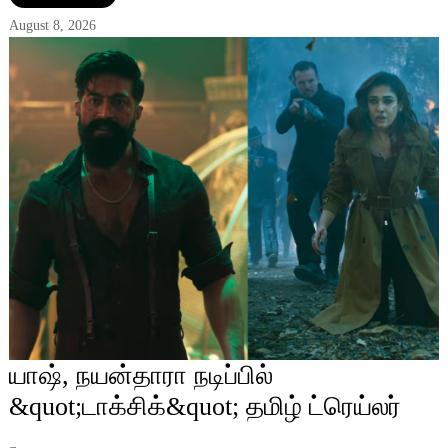
August 8, 2026
யாஷ், நயன்தாரா நடிப்பில்
&quot;டாக்சிக்&quot; தமிழ் ட்ரெய்லர்