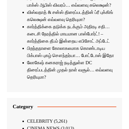
பாக்ஸ் ஆபிஸ் விவரம்… எவ்வளவு கலெக்ஷன்?
விஸ்வநாத் & சன்ஸ் திரைப்படத்தின் ப்ரீ புக்கிங்
கலெக்ஷன் எவ்வளவு தெரியுமா?
கார்த்திக்கை தடுக்க நடக்கும் அதிரடி சதி…
கடைசி நேரத்தில் மாயமான பாஸ்போர்ட்! –
கார்த்திகை தீபம் இன்றைய எபிசோட் அப்டேட்
பிறந்தநாளை கோலாகலமாக கொண்டாடிய
பிக்பாஸ் புகழ் சௌந்தர்யா… போட்டோஸ் இதோ
லோகேஷ் கனகராஜ் நடித்துள்ள DC
திரைப்படத்தின் முதல் நாள் வசூல்… எவ்வளவு
தெரியுமா?
Category
CELEBRITY
(5,261)
CINEMA NEWS
(3,013)