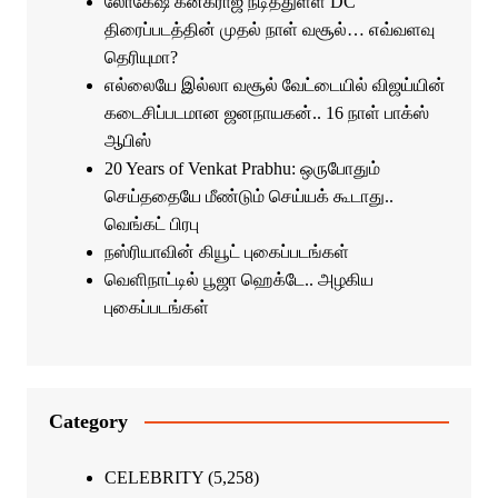
லோகேஷ் கனகராஜ் நடித்துள்ள DC
திரைப்படத்தின் முதல் நாள் வசூல்… எவ்வளவு
தெரியுமா?
எல்லையே இல்லா வசூல் வேட்டையில் விஜய்யின்
கடைசிப்படமான ஜனநாயகன்.. 16 நாள் பாக்ஸ்
ஆபிஸ்
20 Years of Venkat Prabhu: ஒருபோதும்
செய்ததையே மீண்டும் செய்யக் கூடாது..
வெங்கட் பிரபு
நஸ்ரியாவின் கியூட் புகைப்படங்கள்
வெளிநாட்டில் பூஜா ஹெக்டே.. அழகிய
புகைப்படங்கள்
Category
CELEBRITY
(5,258)