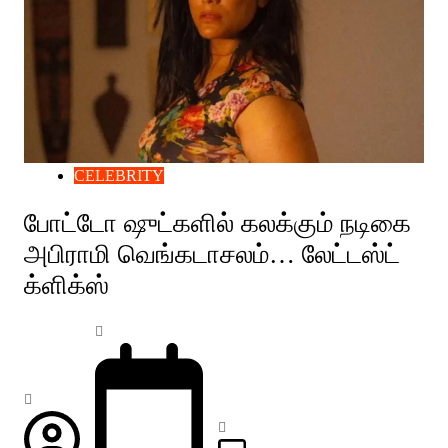
CELEBRITY
போட்டோ ஷுட்களில் கலக்கும் நடிகை
அபிராமி வெங்கடாசலம்… லேட்டஸ்ட்
க்ளிக்ஸ்