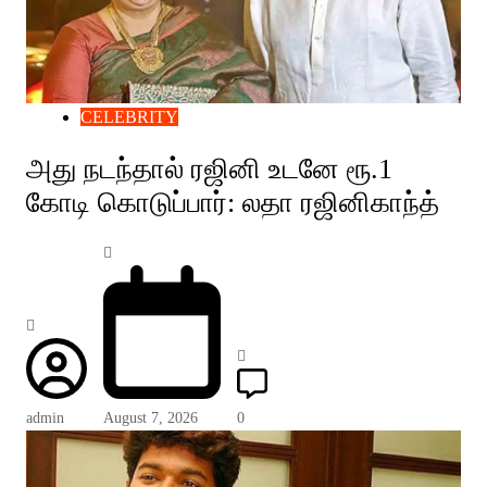
CELEBRITY
அது நடந்தால் ரஜினி உடனே ரூ.1
கோடி கொடுப்பார்: லதா ரஜினிகாந்த்
admin
August 7, 2026
0