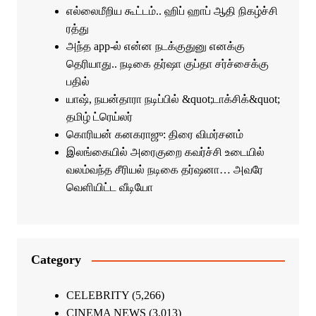
எல்லைமீறிய கூட்டம்.. ஹிப் ஹாப் ஆதி நிகழ்ச்சி
ரத்து
அந்த app-ல் என்ன நடக்குதுனு எனக்கு
தெரியாது.. நடிகை தர்ஷா குப்தா சர்ச்சைக்கு
பதில்
யாஷ், நயன்தாரா நடிப்பில் &quot;டாக்சிக்&quot;
தமிழ் ட்ரெய்லர்
கொரியன் கனகராஜு: திரை விமர்சனம்
இலங்கையில் அரைகுறை கவர்ச்சி உடையில்
வலம்வந்த சீரியல் நடிகை தர்ஷனா… அவரே
வெளியிட்ட வீடியோ
Category
CELEBRITY
(5,266)
CINEMA NEWS
(3,013)