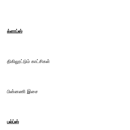
க்ளாப்ஸ்
திகிலூட்டும் காட்சிகள்
பின்னணி இசை
பல்ப்ஸ்