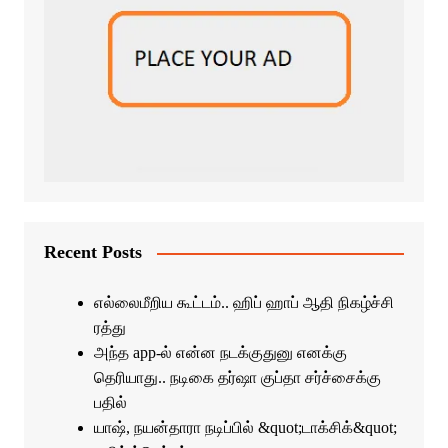
Recent Posts
எல்லைமீறிய கூட்டம்.. ஹிப் ஹாப் ஆதி நிகழ்ச்சி
ரத்து
அந்த app-ல் என்ன நடக்குதுனு எனக்கு
தெரியாது.. நடிகை தர்ஷா குப்தா சர்ச்சைக்கு
பதில்
யாஷ், நயன்தாரா நடிப்பில் &quot;டாக்சிக்&quot;