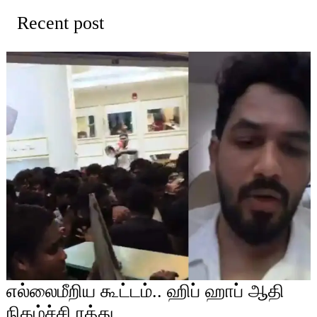
Recent post
எல்லைமீறிய கூட்டம்.. ஹிப் ஹாப் ஆதி
நிகழ்ச்சி ரத்து