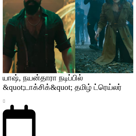
யாஷ், நயன்தாரா நடிப்பில்
&quot;டாக்சிக்&quot; தமிழ் ட்ரெய்லர்