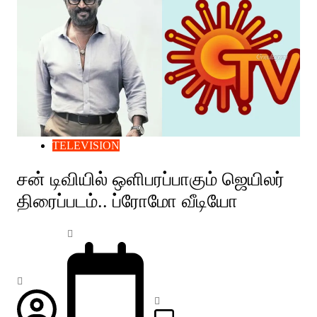
TELEVISION
சன் டிவியில் ஒளிபரப்பாகும் ஜெயிலர்
திரைப்படம்.. ப்ரோமோ வீடியோ