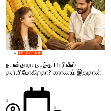
TELEVISION
நயன்தாரா நடித்த Hi ரிலீஸ்
தள்ளிபோகிறதா? காரணம் இதுதான்