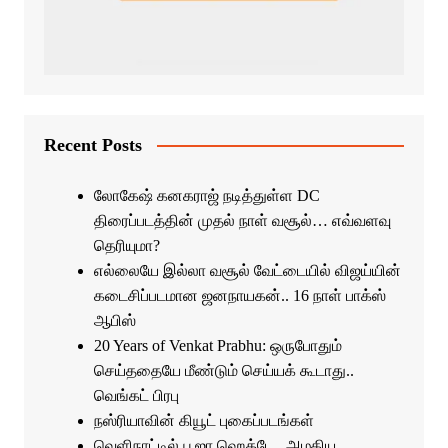
Recent Posts
லோகேஷ் கனகராஜ் நடித்துள்ள DC
திரைப்படத்தின் முதல் நாள் வசூல்… எவ்வளவு
தெரியுமா?
எல்லையே இல்லா வசூல் வேட்டையில் விஜய்யின்
கடைசிப்படமான ஜனநாயகன்.. 16 நாள் பாக்ஸ்
ஆபிஸ்
20 Years of Venkat Prabhu: ஒருபோதும்
செய்ததையே மீண்டும் செய்யக் கூடாது..
வெங்கட் பிரபு
நஸ்ரியாவின் கியூட் புகைப்படங்கள்
வெளிநாட்டில் பூஜா ஹெக்டே.. அழகிய