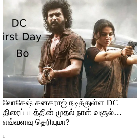
லோகேஷ் கனகராஜ் நடித்துள்ள DC
திரைப்படத்தின் முதல் நாள் வசூல்…
எவ்வளவு தெரியுமா?