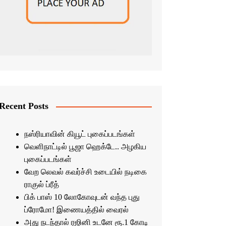
Recent Posts
நஸ்ரியாவின் கியூட் புகைப்படங்கள்
வெளிநாட்டில் பூஜா ஹெக்டே.. அழகிய
புகைப்படங்கள்
வேற லெவல் கவர்ச்சி உடையில் நடிகை
ராகுல் ப்ரீத்
பிக் பாஸ் 10 லோகோவுடன் வந்த புது
ப்ரோமோ! இணையத்தில் வைரல்
அது நடந்தால் ரஜினி உடனே ரூ.1 கோடி