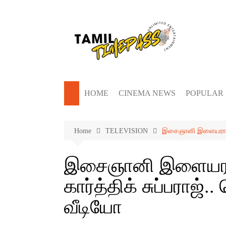
Skip
to
content
HOME
CINEMA NEWS
POPULAR
Home
TELEVISION
இசைஞானி இளையராஜாவுட
இசைஞானி இளையரா
கார்த்திக் சுப்பராஜ்.
வீடியோ