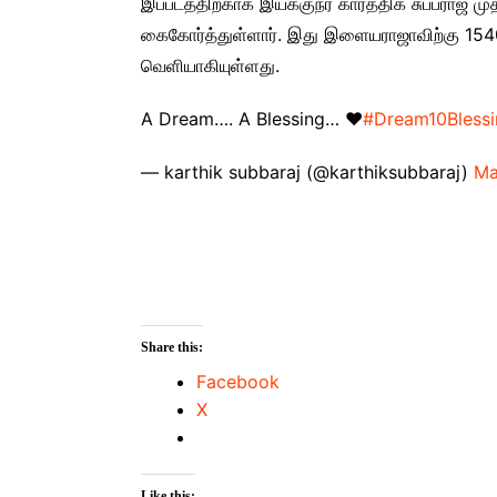
இப்படத்திற்காக இயக்குநர் கார்த்திக் சுப்பர
கைகோர்த்துள்ளார். இது இளையராஜாவிற்கு 154
வெளியாகியுள்ளது.
A Dream…. A Blessing… ❤️
#Dream10Bless
— karthik subbaraj (@karthiksubbaraj)
Ma
Share this:
Facebook
X
Like this: