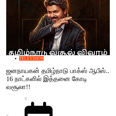
TELEVISION
ஜனநாயகன் தமிழ்நாடு பாக்ஸ் ஆபீஸ்..
16 நாட்களில் இத்தனை கோடி
வசூலா!!