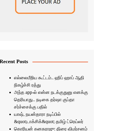
Recent Posts
எல்லைமீறிய கூட்டம்.. ஹிப் ஹாப் ஆதி
நிகழ்ச்சி ரத்து
அந்த app-ல் என்ன நடக்குதுனு எனக்கு
தெரியாது.. நடிகை தர்ஷா குப்தா
சர்ச்சைக்கு பதில்
யாஷ், நயன்தாரா நடிப்பில்
&quot;டாக்சிக்&quot; தமிழ் ட்ரெய்லர்
கொரியன் கனகராஜு: திரை விமர்சனம்