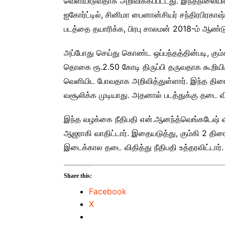
வெளியிடுவதாக அறிவிக்கப்பட்டது. இந்தநிலையி
ஐகோர்ட்டில், சினிமா பைனான்சியர் சந்திரபிரகாஷ்
படத்தை தயாரிக்க, பிரபு சாலமன் 2018-ம் ஆண்டு
அப்போது செய்து கொண்ட ஒப்பந்தத்தின்படி, கும்க
தொகை ரூ.2.50 கோடி திருப்பி தருவதாக கூறியி
வெளியிட போவதாக அறிவித்துள்ளார். இந்த தி
வசூலிக்க முடியாது. அதனால் படத்துக்கு தடை வித
இந்த வழக்கை நீதிபதி என்.ஆனந்த்வெங்கடேஷ் விசார
ஆஜராகி வாதிட்டார். இதையடுத்து, கும்கி 2 திர
இடைக்கால தடை விதித்து நீதிபதி உத்தரவிட்டார்.
Share this:
Facebook
X