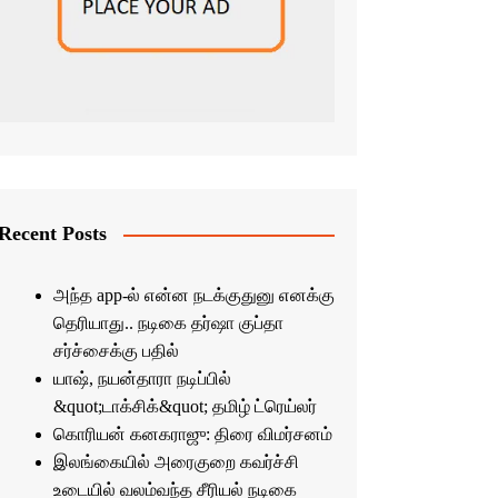
Recent Posts
அந்த app-ல் என்ன நடக்குதுனு எனக்கு
தெரியாது.. நடிகை தர்ஷா குப்தா
சர்ச்சைக்கு பதில்
யாஷ், நயன்தாரா நடிப்பில்
&quot;டாக்சிக்&quot; தமிழ் ட்ரெய்லர்
கொரியன் கனகராஜு: திரை விமர்சனம்
இலங்கையில் அரைகுறை கவர்ச்சி
உடையில் வலம்வந்த சீரியல் நடிகை