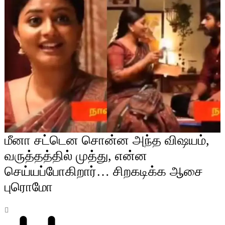
மீனா சட்டென சொன்ன அந்த விஷயம்,
வருத்தத்தில் முத்து, என்ன
செய்யப்போகிறார்… சிறகடிக்க ஆசை
புரொமோ