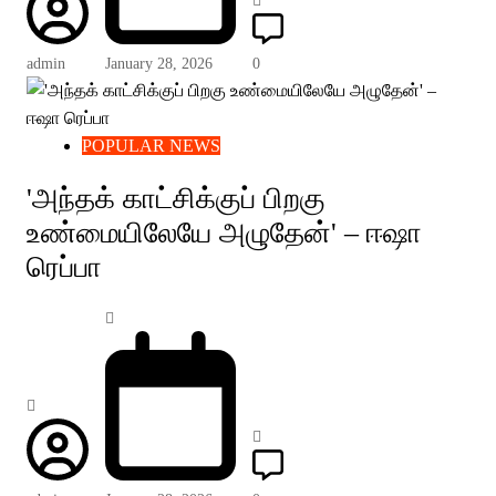
admin
January 28, 2026
0
POPULAR NEWS
'அந்தக் காட்சிக்குப் பிறகு
உண்மையிலேயே அழுதேன்' – ஈஷா
ரெப்பா