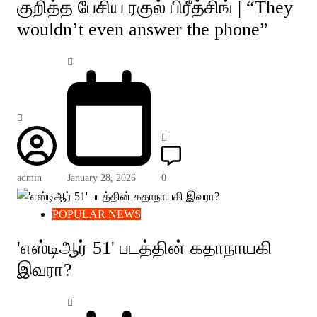
குறித்த பேசிய ரகுல் பிரீத்சிங் | “They
wouldn’t even answer the phone”
admin
January 28, 2026
0
POPULAR NEWS
'எஸ்டிஆர் 51' படத்தின் கதாநாயகி
இவரா?