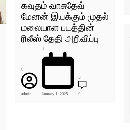
கவுதம் வாசுதேவ்
மேனன் இயக்கும் முதல்
மலையாள படத்தின்
ரிலீஸ் தேதி அறிவிப்பு
admin
January 1, 2025
0