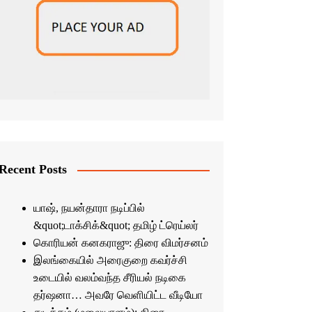
Recent Posts
யாஷ், நயன்தாரா நடிப்பில்
&quot;டாக்சிக்&quot; தமிழ் ட்ரெய்லர்
கொரியன் கனகராஜு: திரை விமர்சனம்
இலங்கையில் அரைகுறை கவர்ச்சி
உடையில் வலம்வந்த சீரியல் நடிகை
தர்ஷனா… அவரே வெளியிட்ட வீடியோ