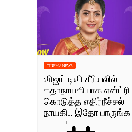
CINEMA NEWS
விஜய் டிவி சீரியலில்
கதாநாயகியாக என்ட்ரி
கொடுத்த எதிர்நீச்சல்
நாயகி.. இதோ பாருங்க