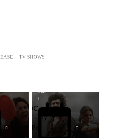
CINEMA NEWS
லோகேஷ் கனகராஜ்
நடித்துள்ள DC
பாஸ் புகழ்
திரைப்படத்தின் முதல் நாள்
போட்டோஸ்
வசூல்… எவ்வளவு
LEASE
TV SHOWS
தெரியுமா?
admin
CINEMA NEWS
ா வசூல்
ய்யின்
20 Years of Venkat Prabhu:
ஒருபோதும் செய்ததையே
 நாள்
மீண்டும் செய்யக் கூடாது..
வெங்கட் பிரபு