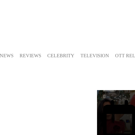
CELEBRITY
பிறந்தநாளை
கோலாகலமாக
கொண்டாடிய பிக்
சௌந்தர்யா… 
 NEWS
REVIEWS
CELEBRITY
TELEVISION
OTT RE
இதோ
REVIEWS
admin
எல்லையே இல்ல
வேட்டையில் விஜ
கடைசிப்படமான
ஜனநாயகன்.. 16
பாக்ஸ் ஆபிஸ்