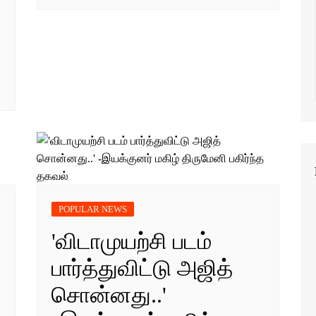
POPULAR NEWS
'விடாமுயற்சி படம்
பார்த்துவிட்டு அஜித்
சொன்னது..'