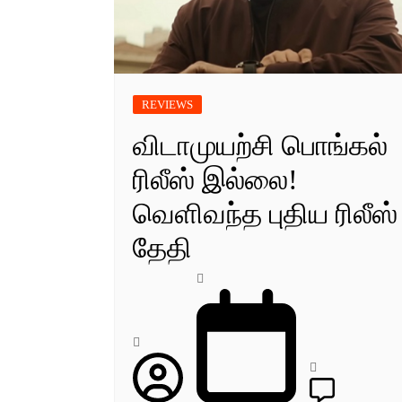
REVIEWS
விடாமுயற்சி பொங்கல்
ரிலீஸ் இல்லை!
வெளிவந்த புதிய ரிலீஸ்
தேதி