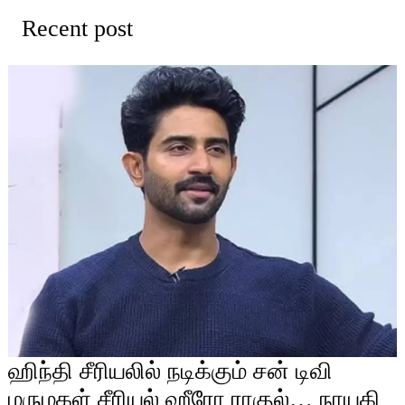
Recent post
ஹிந்தி சீரியலில் நடிக்கும் சன் டிவி
மருமகள் சீரியல் ஹீரோ ராகுல்… நாயகி