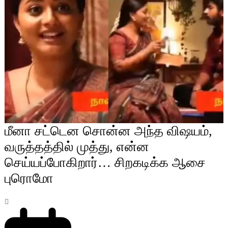
மீனா சட்டென சொன்ன அந்த விஷயம்,
வருத்தத்தில் முத்து, என்ன
செய்யப்போகிறார்… சிறகடிக்க ஆசை
புரொமோ