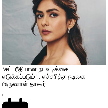
‘சட்டரீதியான நடவடிக்கை
எடுக்கப்படும்’.. எச்சரித்த நடிகை
மிருணாள் தாகூர்