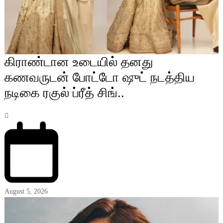
கிராண்டான உடையில் தனது
கணவருடன் போட்டோ ஷுட் நடத்திய
நடிகை ரகுல் ப்ரீத் சிங்..
August 5, 2026