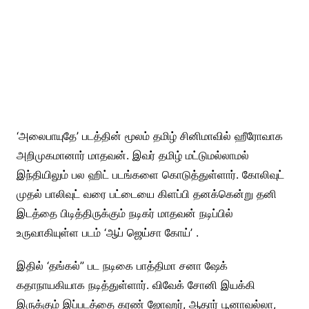
‘அலைபாயுதே’ படத்தின் மூலம் தமிழ் சினிமாவில் ஹீரோவாக
அறிமுகமானார் மாதவன். இவர் தமிழ் மட்டுமல்லாமல்
இந்தியிலும் பல ஹிட் படங்களை கொடுத்துள்ளார். கோலிவுட்
முதல் பாலிவுட் வரை பட்டையை கிளப்பி தனக்கென்று தனி
இடத்தை பிடித்திருக்கும் நடிகர் மாதவன் நடிப்பில்
உருவாகியுள்ள படம் ‘ஆப் ஜெய்சா கோய்’ .
இதில் ‘தங்கல்” பட நடிகை பாத்திமா சனா ஷேக்
கதாநாயகியாக நடித்துள்ளார். விவேக் சோனி இயக்கி
இருக்கும் இப்படத்தை கரண் ஜோஹர், ஆதார் பூனாவல்லா,