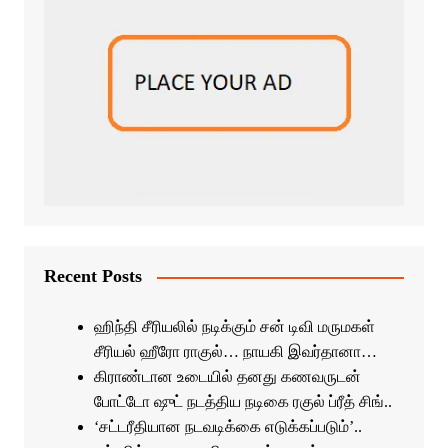
Recent Posts
ஹிந்தி சீரியலில் நடிக்கும் சன் டிவி மருமகள்
சீரியல் ஹீரோ ராகுல்… நாயகி இவர்தானா…
கிராண்டான உடையில் தனது கணவருடன்
போட்டோ ஷுட் நடத்திய நடிகை ரகுல் ப்ரீத் சிங்..
‘சட்டரீதியான நடவடிக்கை எடுக்கப்படும்’..