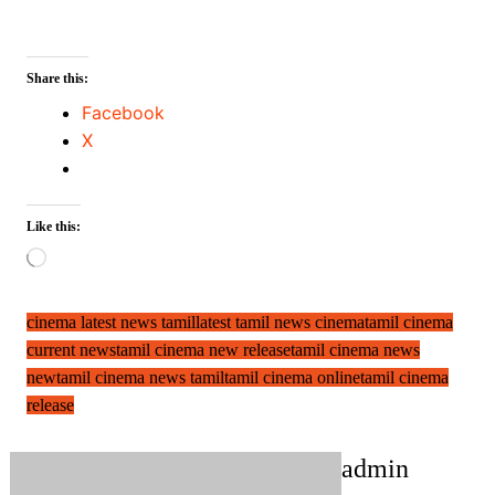
Share this:
Facebook
X
Like this:
Loading…
cinema latest news tamil
latest tamil news cinema
tamil cinema
current news
tamil cinema new release
tamil cinema news
new
tamil cinema news tamil
tamil cinema online
tamil cinema
release
admin