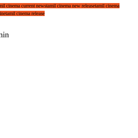
mil cinema current news
tamil cinema new release
tamil cinema
ine
tamil cinema release
min