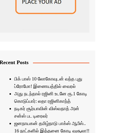
Recent Posts
பிக் பாஸ் 10 லோகோவுடன் வந்த புது
ப்ரோமோ! இணையத்தில் வைரல்
அது நடந்தால் ரஜினி உடனே ரூ.1 கோடி
கொடுப்பார்: லதா ரஜினிகாந்த்
நடிகர் சூர்யாவின் விஸ்வநாத் அன்
சன்ஸ் பட டிரைலர்
ஜனநாயகன் தமிழ்நாடு பாக்ஸ் ஆபீஸ்..
16 நாட்களில் இத்தனை கோடி வசூலா!!