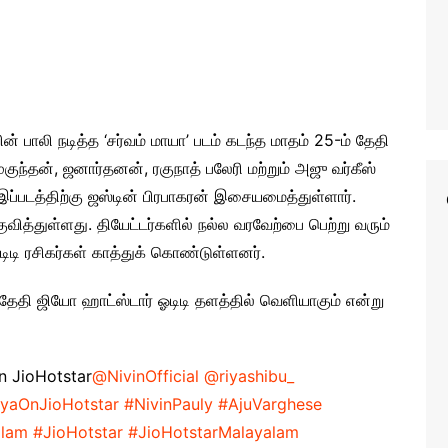
் பாலி நடித்த ‘சர்வம் மாயா’ படம் கடந்த மாதம் 25-ம் தேதி
முகுந்தன், ஜனார்தனன், ரகுநாத் பலேரி மற்றும் அஜு வர்கீஸ்
இப்படத்திற்கு ஜஸ்டின் பிரபாகரன் இசையமைத்துள்ளார்.
ித்துள்ளது. தியேட்டர்களில் நல்ல வரவேற்பை பெற்று வரும்
டிடி ரசிகர்கள் காத்துக் கொண்டுள்ளனர்.
் தேதி ஜியோ ஹாட்ஸ்டார் ஓடிடி தளத்தில் வெளியாகும் என்று
n JioHotstar
@NivinOfficial
@riyashibu_
yaOnJioHotstar
#NivinPauly
#AjuVarghese
alam
#JioHotstar
#JioHotstarMalayalam