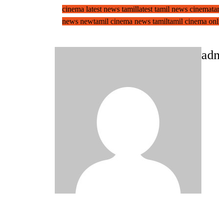
cinema latest news tamil
latest tamil news cinema
ta
news new
tamil cinema news tamil
tamil cinema onl
ad
Post