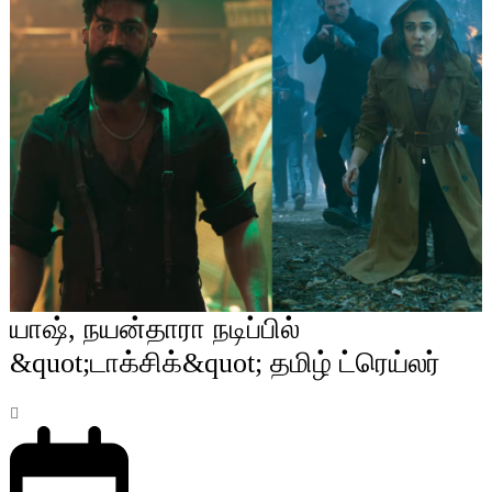
யாஷ், நயன்தாரா நடிப்பில்
&quot;டாக்சிக்&quot; தமிழ் ட்ரெய்லர்