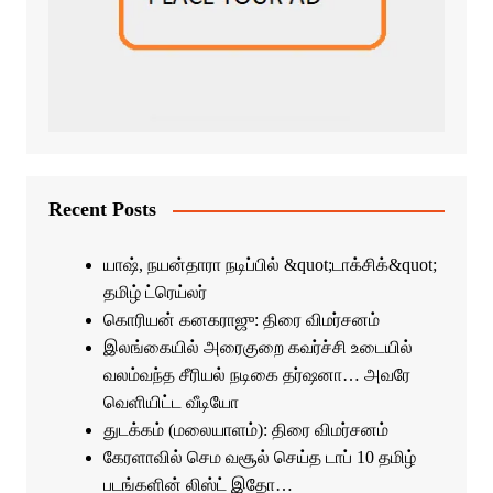
Recent Posts
யாஷ், நயன்தாரா நடிப்பில் &quot;டாக்சிக்&quot;
தமிழ் ட்ரெய்லர்
கொரியன் கனகராஜு: திரை விமர்சனம்
இலங்கையில் அரைகுறை கவர்ச்சி உடையில்
வலம்வந்த சீரியல் நடிகை தர்ஷனா… அவரே
வெளியிட்ட வீடியோ
துடக்கம் (மலையாளம்): திரை விமர்சனம்
கேரளாவில் செம வசூல் செய்த டாப் 10 தமிழ்
படங்களின் லிஸ்ட் இதோ…