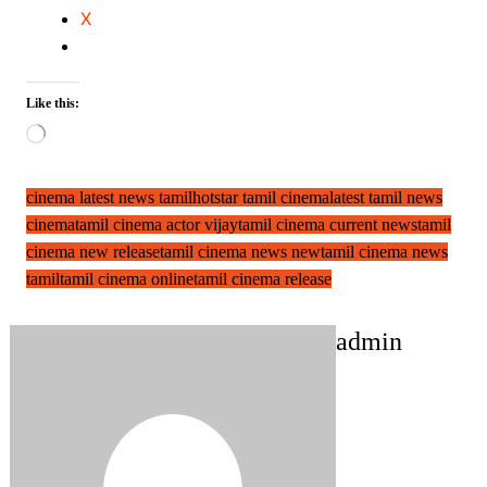
X
Like this:
Loading…
cinema latest news tamil
hotstar tamil cinema
latest tamil news
cinema
tamil cinema actor vijay
tamil cinema current news
tamil
cinema new release
tamil cinema news new
tamil cinema news
tamil
tamil cinema online
tamil cinema release
admin