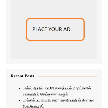
Recent Posts
பாக்ஸ் ஆபிஸ்: GDN திரைப்படம் 2 நாட்களில்
உலகளவில் செய்துள்ள வசூல்
டாக்சிக் பட நாயகி தாரா சுதாரியாவின் கிளாமர்
போட்டோஷூட்