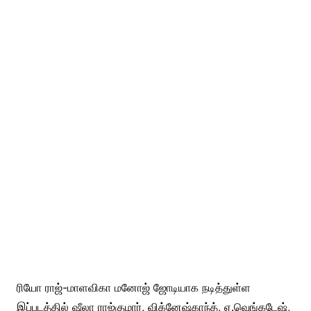
ரியோ ராஜ்-மாளவிகா மனோஜ் ஜோடியாக நடித்துள்ள
இப்படத்தில் ஷீலா ராஜ்குமார், விக்னேஷ்காந்த், ஏ.வெங்கடேஷ்,