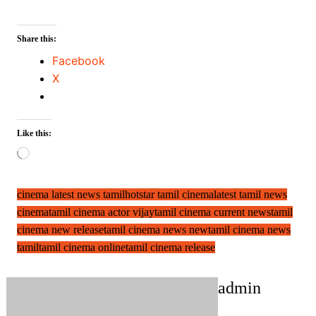
Share this:
Facebook
X
Like this:
Loading…
cinema latest news tamil
hotstar tamil cinema
latest tamil news
cinema
tamil cinema actor vijay
tamil cinema current news
tamil
cinema new release
tamil cinema news new
tamil cinema news
tamil
tamil cinema online
tamil cinema release
admin