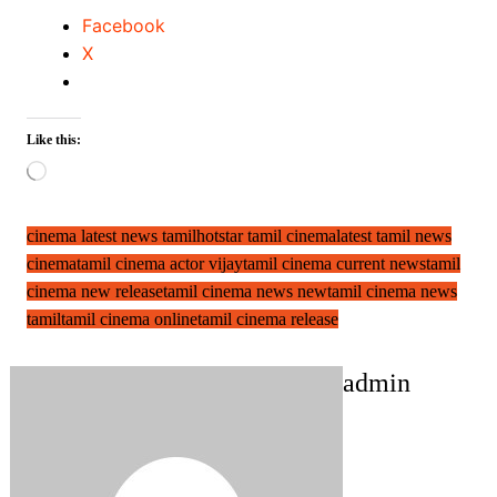
Facebook
X
Like this:
Loading…
cinema latest news tamil
hotstar tamil cinema
latest tamil news
cinema
tamil cinema actor vijay
tamil cinema current news
tamil
cinema new release
tamil cinema news new
tamil cinema news
tamil
tamil cinema online
tamil cinema release
admin