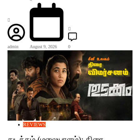
admin
August 9, 2026
0
REVIEWS
துடக்கம் (மலையாளம்): திரை