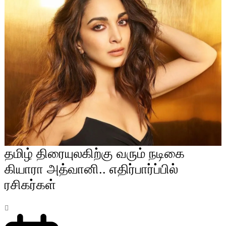
தமிழ் திரையுலகிற்கு வரும் நடிகை
கியாரா அத்வானி.. எதிர்பார்ப்பில்
ரசிகர்கள்