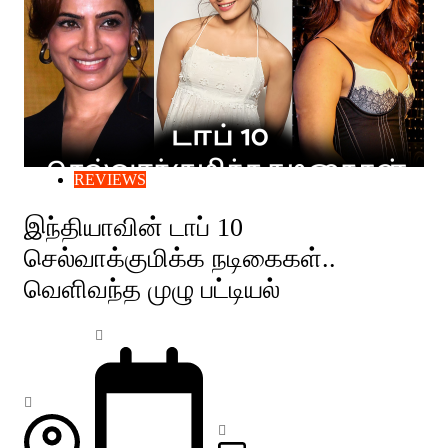
REVIEWS
இந்தியாவின் டாப் 10
செல்வாக்குமிக்க நடிகைகள்..
வெளிவந்த முழு பட்டியல்