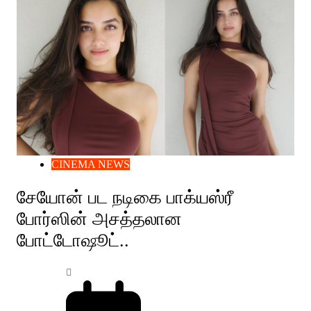
CINEMA NEWS
சேயோன் பட நடிகை பாக்யஸ்ரீ
போர்ஸின் அசத்தலான
போட்டோஷூட்..