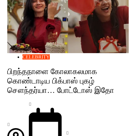
CELEBRITY
பிறந்தநாளை கோலாகலமாக
கொண்டாடிய பிக்பாஸ் புகழ்
சௌந்தர்யா… போட்டோஸ் இதோ