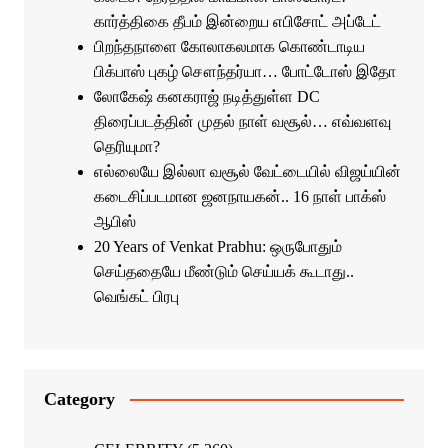
கார்த்திகை தீபம் இன்றைய எபிசோட் அப்டேட்
பிறந்தநாளை கோலாகலமாக கொண்டாடிய
பிக்பாஸ் புகழ் சௌந்தர்யா… போட்டோஸ் இதோ
லோகேஷ் கனகராஜ் நடித்துள்ள DC
திரைப்படத்தின் முதல் நாள் வசூல்… எவ்வளவு
தெரியுமா?
எல்லையே இல்லா வசூல் வேட்டையில் விஜய்யின்
கடைசிப்படமான ஜனநாயகன்.. 16 நாள் பாக்ஸ்
ஆபிஸ்
20 Years of Venkat Prabhu: ஒருபோதும்
செய்ததையே மீண்டும் செய்யக் கூடாது..
வெங்கட் பிரபு
Category