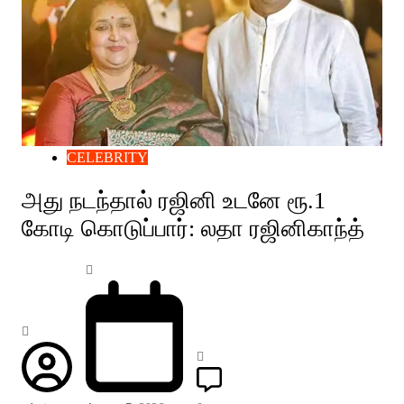
CELEBRITY
அது நடந்தால் ரஜினி உடனே ரூ.1
கோடி கொடுப்பார்: லதா ரஜினிகாந்த்