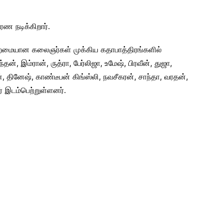
ிரண நடிக்கிறார்.
ிறமையான கலைஞர்கள் முக்கிய கதாபாத்திரங்களில்
ன், இம்ரான், ருத்ரா, பேர்லிஜா, உமேஷ், பிரவீன், துஜா,
 தினேஷ், காண்டீபன் கிங்ஸ்லி, நவசீகரன், சாந்தா, வரதன்,
் இடம்பெற்றுள்ளனர்.