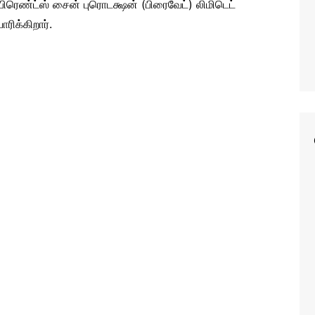
பிரெண்ட்ஸ் சைன் புரொடக்ஷன் (பிரைவேட்) லிமிடெட்
ரிக்கிறார்.