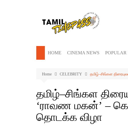
Skip
to
content
HOME
CINEMA NEWS
POPULAR
Home
CELEBRITY
தமிழ்–சிங்கள திரைய
தமிழ்–சிங்கள திர
‘ராவண மகன்’ – கொழ
தொடக்க விழா