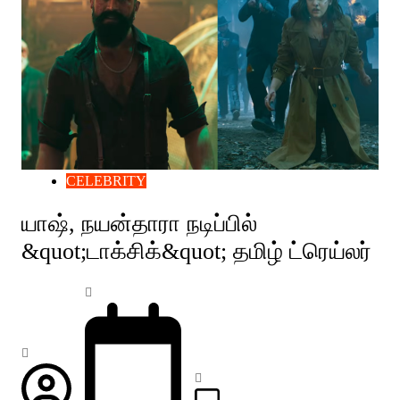
CELEBRITY
யாஷ், நயன்தாரா நடிப்பில்
&quot;டாக்சிக்&quot; தமிழ் ட்ரெய்லர்