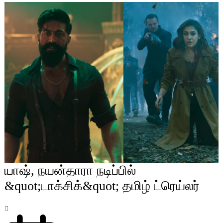
யாஷ், நயன்தாரா நடிப்பில்
&quot;டாக்சிக்&quot; தமிழ் ட்ரெய்லர்