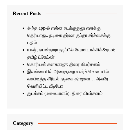
Recent Posts
அந்த app-ல் என்ன நடக்குதுனு எனக்கு
தெரியாது.. நடிகை தர்ஷா குப்தா சர்ச்சைக்கு
பதில்
யாஷ், நயன்தாரா நடிப்பில் &quot;டாக்சிக்&quot;
தமிழ் ட்ரெய்லர்
கொரியன் கனகராஜு: திரை விமர்சனம்
இலங்கையில் அரைகுறை கவர்ச்சி உடையில்
வலம்வந்த சீரியல் நடிகை தர்ஷனா… அவரே
வெளியிட்ட வீடியோ
துடக்கம் (மலையாளம்): திரை விமர்சனம்
Category