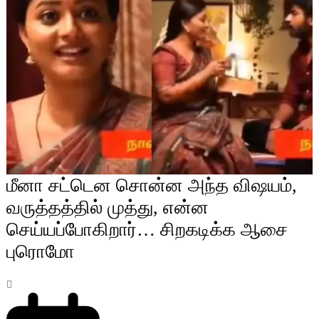
மீனா சட்டென சொன்ன அந்த விஷயம்,
வருத்தத்தில் முத்து, என்ன
செய்யப்போகிறார்… சிறகடிக்க ஆசை
புரொமோ