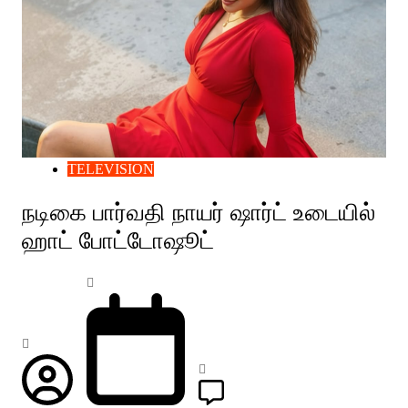
TELEVISION
நடிகை பார்வதி நாயர் ஷார்ட் உடையில்
ஹாட் போட்டோஷூட்