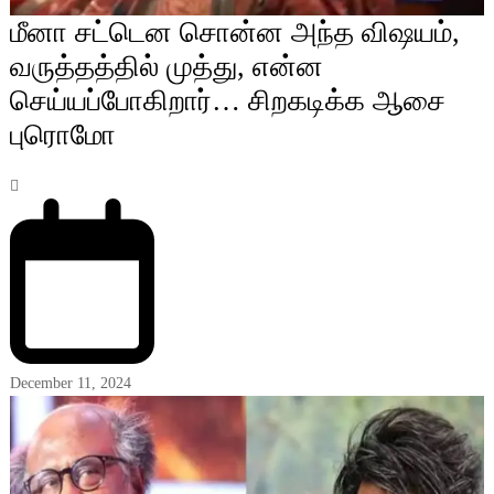
மீனா சட்டென சொன்ன அந்த விஷயம்,
வருத்தத்தில் முத்து, என்ன
செய்யப்போகிறார்… சிறகடிக்க ஆசை
புரொமோ
December 11, 2024