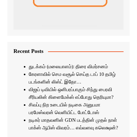
Recent Posts
துடக்கம் (மலையாளம்): திரை விமர்சனம்
கேரளாவில் செம வசூல் செய்த டாப் 10 தமிழ்
படங்களின் லிஸ்ட் இதோ…
விஜய் டிவியில் ஒளிபரப்பாகும் சிந்து பைரவி
சீரியலின் கிளைமேக்ஸ் எப்போது தெரியுமா?
சிவப்பு நிற உடையில் நடிகை அனுபமா
பரமேஸ்வரன் வெளியிட்ட போட்டோஸ்
நடிகர் மாதவனின் GDN படத்தின் முதல் நாள்
பாக்ஸ் ஆபிஸ் விவரம்… எவ்வளவு கலெக்ஷன்?