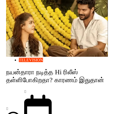
TELEVISION
நயன்தாரா நடித்த Hi ரிலீஸ்
தள்ளிபோகிறதா? காரணம் இதுதான்